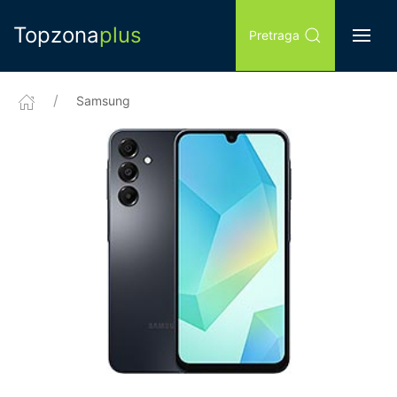
Topzona
plus
Pretraga
Samsung